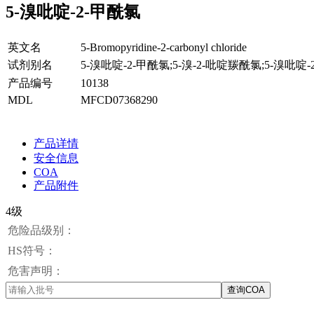
5-溴吡啶-2-甲酰氯
英文名
5-Bromopyridine-2-carbonyl chloride
试剂别名
5-溴吡啶-2-甲酰氯;5-溴-2-吡啶羰酰氯;5-溴吡啶-
产品编号
10138
MDL
MFCD07368290
产品详情
安全信息
COA
产品附件
4级
危险品级别：
HS符号：
危害声明：
查询COA