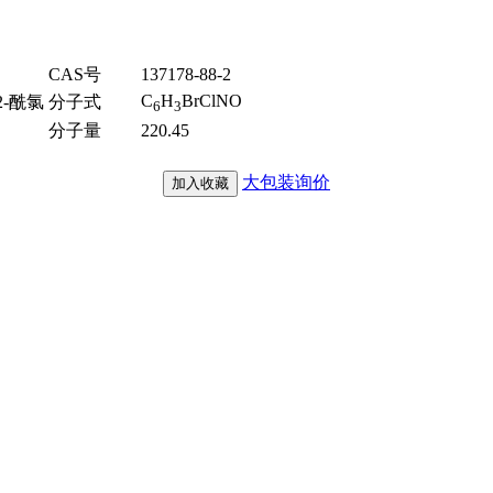
CAS号
137178-88-2
C
H
BrClNO
2-酰氯
分子式
6
3
分子量
220.45
大包装询价
加入收藏