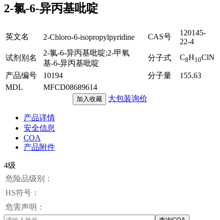
2-氯-6-异丙基吡啶
120145-
英文名
CAS号
2-Chloro-6-isopropylpyridine
22-4
2-氯-6-异丙基吡啶;2-甲氧
C
H
ClN
试剂别名
分子式
8
10
基-6-异丙基吡啶
产品编号
10194
分子量
155.63
MDL
MFCD08689614
大包装询价
加入收藏
产品详情
安全信息
COA
产品附件
4级
危险品级别：
HS符号：
危害声明：