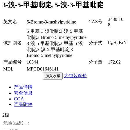
3-溴-5-甲基吡啶, 5-溴-3-甲基吡啶
3430-16-
英文名
CAS号
5-Bromo-3-methylpyridine
8
5-甲基-3-溴吡啶;3-溴-5-甲基
吡啶;3-Bromo-5-methylpyridine
C
H
BrN
试剂别名
分子式
3-溴-5-甲基吡啶;3-甲基-5-溴
6
6
吡啶;3-溴-5-甲基吡啶,3-
Bromo-5-methylpyridine
产品编号
10344
分子量
172.02
MDL
MFCD01646141
大包装询价
加入收藏
产品详情
安全信息
COA
产品附件
2级
危险品级别：