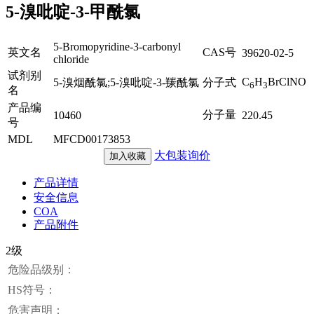
5-溴吡啶-3-甲酰氯
5-Bromopyridine-3-carbonyl
英文名
CAS号
39620-02-5
chloride
试剂别
C
H
BrClNO
5-溴烟酰氯;5-溴吡啶-3-羰酰氯
分子式
6
3
名
产品编
分子量
10460
220.45
号
MDL
MFCD00173853
大包装询价
加入收藏
产品详情
安全信息
COA
产品附件
2级
危险品级别：
HS符号：
危害声明：