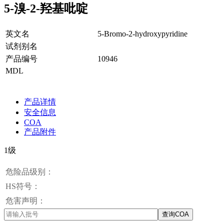
5-溴-2-羟基吡啶
英文名
5-Bromo-2-hydroxypyridine
试剂别名
产品编号
10946
MDL
产品详情
安全信息
COA
产品附件
1级
危险品级别：
HS符号：
危害声明：
查询COA