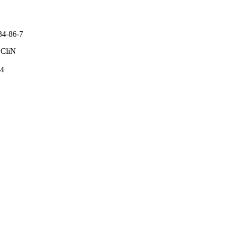
34-86-7
CliN
3
44