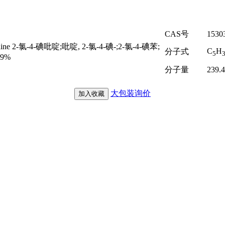
CAS号
1530
idine 2-氯-4-碘吡啶;吡啶, 2-氯-4-碘-;2-氯-4-碘苯;
C
H
分子式
5
99%
分子量
239.
大包装询价
加入收藏