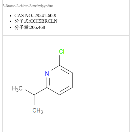
5-Bromo-2-chloro-3-methylpyridine
CAS NO.:
29241-60-9
分子式:
C6H5BRCLN
分子量:
206.468