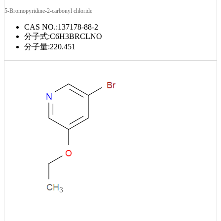
5-Bromopyridine-2-carbonyl chloride
CAS NO.:
137178-88-2
分子式:
C6H3BRCLNO
分子量:
220.451